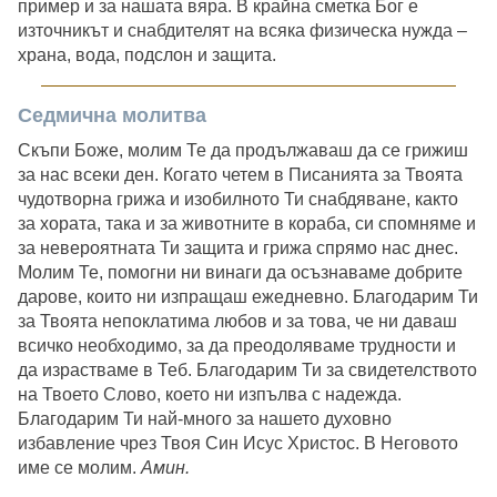
пример и за нашата вяра. В крайна сметка Бог е
източникът и снабдителят на всяка физическа нужда –
храна, вода, подслон и защита.
Седмична молитва
Скъпи Боже, молим Те да продължаваш да се грижиш
за нас всеки ден. Когато четем в Писанията за Твоята
чудотворна грижа и изобилното Ти снабдяване, както
за хората, така и за животните в кораба, си спомняме и
за невероятната Ти защита и грижа спрямо нас днес.
Молим Те, помогни ни винаги да осъзнаваме добрите
дарове, които ни изпращаш ежедневно. Благодарим Ти
за Твоята непоклатима любов и за това, че ни даваш
всичко необходимо, за да преодоляваме трудности и
да израстваме в Теб. Благодарим Ти за свидетелството
на Твоето Слово, което ни изпълва с надежда.
Благодарим Ти най-много за нашето духовно
избавление чрез Твоя Син Исус Христос. В Неговото
име се молим.
Амин.