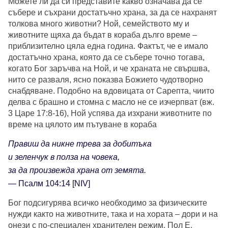
Можете ли да си представите какво означава да се
събере и съхрани достатъчно храна, за да се нахранят
толкова много животни? Ной, семейството му и
животните щяха да бъдат в кораба дълго време –
приблизително цяла една година. Фактът, че е имало
достатъчно храна, която да се събере точно тогава,
когато Бог заръчва на Ной, и че храната не свършва,
нито се разваля, ясно показва Божието чудотворно
снабдяване. Подобно на вдовицата от Сарепта, чиито
делва с брашно и стомна с масло не се изчерпват (вж.
3 Царе 17:8-16), Ной успява да изхрани животните по
време на цялото им пътуване в кораба
Правиш да никне трева за добитъка
и зеленчук в полза на човека,
за да произвежда храна от земята.
— Псалм 104:14 [NIV]
Бог подсигурява всичко необходимо за физическите
нужди както на животните, така и на хората – дори и на
онези с по-специален хранителен режим. Пол Е.