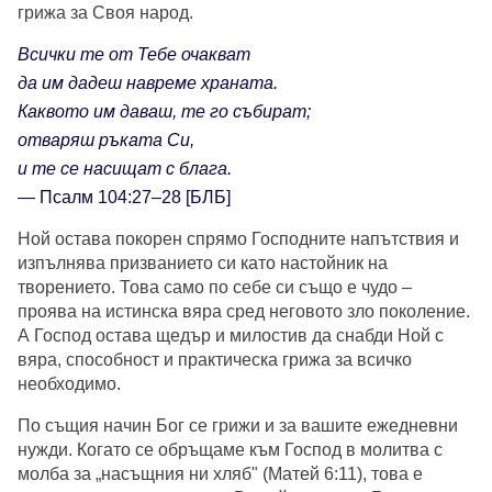
грижа за Своя народ.
Всички те от Тебе очакват
да им дадеш навреме храната.
Каквото им даваш, те го събират;
отваряш ръката Си,
и те се насищат с блага.
— Псалм 104:27–28 [БЛБ]
Ной остава покорен спрямо Господните напътствия и
изпълнява призванието си като настойник на
творението. Това само по себе си също е чудо –
проява на истинска вяра сред неговото зло поколение.
А Господ остава щедър и милостив да снабди Ной с
вяра, способност и практическа грижа за всичко
необходимо.
По същия начин Бог се грижи и за вашите ежедневни
нужди. Когато се обръщаме към Господ в молитва с
молба за „насъщния ни хляб" (Матей 6:11), това е