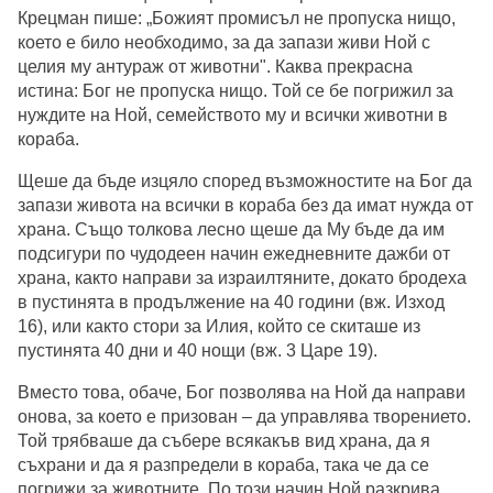
Крецман пише: „Божият промисъл не пропуска нищо,
което е било необходимо, за да запази живи Ной с
целия му антураж от животни". Каква прекрасна
истина: Бог не пропуска нищо. Той се бе погрижил за
нуждите на Ной, семейството му и всички животни в
кораба.
Щеше да бъде изцяло според възможностите на Бог да
запази живота на всички в кораба без да имат нужда от
храна. Също толкова лесно щеше да Му бъде да им
подсигури по чудодеен начин ежедневните дажби от
храна, както направи за израилтяните, докато бродеха
в пустинята в продължение на 40 години (вж. Изход
16), или както стори за Илия, който се скиташе из
пустинята 40 дни и 40 нощи (вж. 3 Царе 19).
Вместо това, обаче, Бог позволява на Ной да направи
онова, за което е призован – да управлява творението.
Той трябваше да събере всякакъв вид храна, да я
съхрани и да я разпредели в кораба, така че да се
погрижи за животните. По този начин Ной разкрива