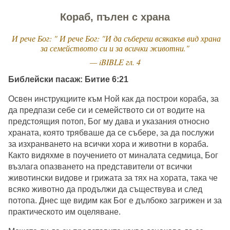
Кораб, пълен с храна
И рече Бог: " И рече Бог: "И да събереш всякакъв вид храна
за семейството си и за всички животни."
— iBIBLE гл. 4
Библейски пасаж: Битие 6:21
Освен инструкциите към Ной как да построи кораба, за
да предпази себе си и семейството си от водите на
предстоящия потоп, Бог му дава и указания относно
храната, която трябваше да се събере, за да послужи
за изхранването на всички хора и животни в кораба.
Както видяхме в поучението от миналата седмица, Бог
възлага опазването на представители от всички
животински видове и грижата за тях на хората, така че
всяко животно да продължи да съществува и след
потопа. Днес ще видим как Бог е дълбоко загрижен и за
практическото им оцеляване.