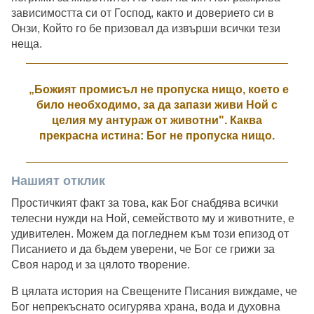
зависимостта си от Господ, както и доверието си в
Онзи, Който го бе призовал да извърши всички тези
неща.
„Божият промисъл не пропуска нищо, което е
било необходимо, за да запази живи Ной с
целия му антураж от животни". Каква
прекрасна истина: Бог не пропуска нищо.
Нашият отклик
Простичкият факт за това, как Бог снабдява всички
телесни нужди на Ной, семейството му и животните, е
удивителен. Можем да погледнем към този епизод от
Писанието и да бъдем уверени, че Бог се грижи за
Своя народ и за цялото творение.
В цялата история на Свещените Писания виждаме, че
Бог непрекъснато осигурява храна, вода и духовна